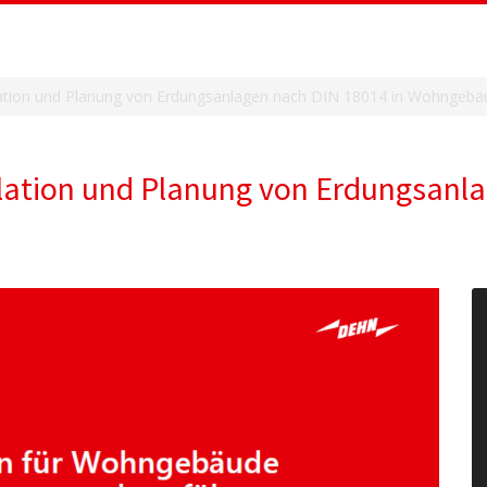
allation und Planung von Erdungsanlagen nach DIN 18014 in Wohngeb
allation und Planung von Erdungsanl