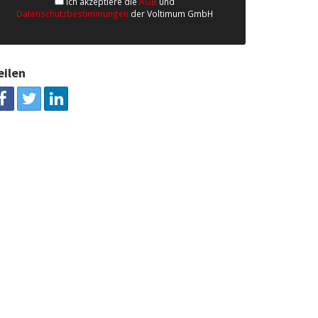
Ich akzeptiere die
AGB
und
Datenschutzbestimmungen
der Voltimum GmbH
eilen