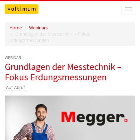
Navig
umsch
Home
Webinars
Grundlagen der Messtechnik – Fokus
Erdungsmessungen
WEBINAR
Grundlagen der Messtechnik –
Fokus Erdungsmessungen
Auf Abruf