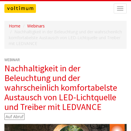
Navig
umsch
Home
Webinars
Nachhaltigkeit in der Beleuchtung und der wahrscheinlich
komfortabelste Austausch von LED-Lichtquelle und Treiber
mit LEDVANCE
WEBINAR
Nachhaltigkeit in der
Beleuchtung und der
wahrscheinlich komfortabelste
Austausch von LED-Lichtquelle
und Treiber mit LEDVANCE
Auf Abruf