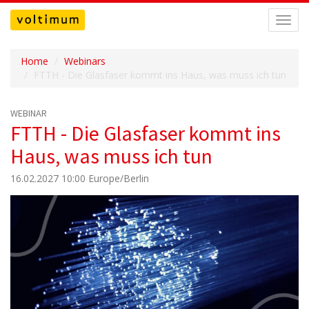
Navig
umsch
Home
Webinars
FTTH - Die Glasfaser kommt ins Haus, was muss ich tun
WEBINAR
FTTH - Die Glasfaser kommt ins
Haus, was muss ich tun
16.02.2027 10:00 Europe/Berlin