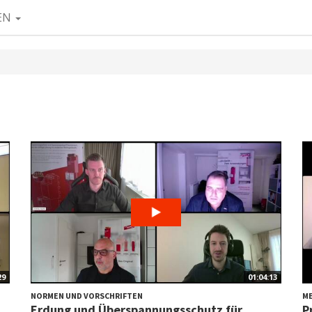
EN
29
01:04:13
NORMEN UND VORSCHRIFTEN
ME
Erdung und Überspannungsschutz für
P