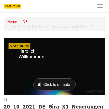
Navig
umsch
Home
DE
20_10_2021_DE_Gira_X1_Neuerungen_und_GPA_4_7
DE
20_10_2021_DE_Gira_X1_Neuerungen_