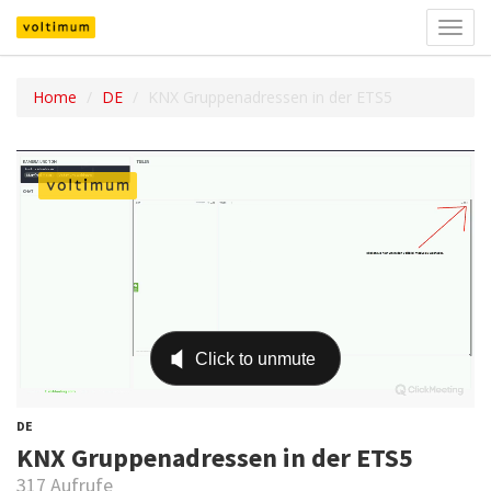
Navig
umsch
Home
DE
KNX Gruppenadressen in der ETS5
DE
KNX Gruppenadressen in der ETS5
317 Aufrufe