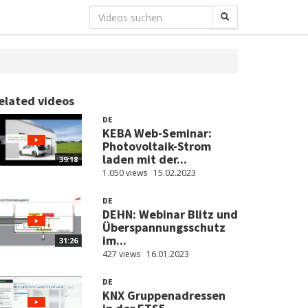
elated videos
DE
KEBA Web-Seminar:
Photovoltaik-Strom
laden mit der...
39:18
1.050 views
15.02.2023
DE
DEHN: Webinar Blitz und
Überspannungsschutz
im...
31:26
427 views
16.01.2023
DE
KNX Gruppenadressen