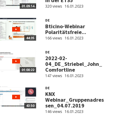
in der ETS5
320 views
16.01.2023
01:09:14
DE
Bticino-Webinar
Polaritätsfreie...
166 views
16.01.2023
44:35
DE
2022-02-
04_DE_Striebel_John_
Comfortline
01:00:22
147 views
16.01.2023
DE
KNX
Webinar_Gruppenadres
sen_04.07.2019
43:50
146 views
16.01.2023