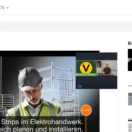
EN
s
R