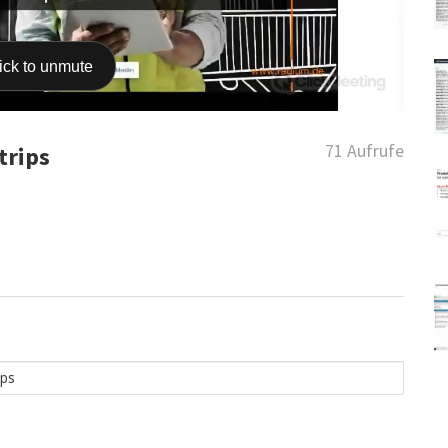
71 Aufrufe
rips