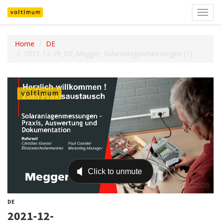
Navig
umsch
Home
DE
2021-12-09_DE_Megger_Solaranlagenmessungen (1)
DE
2021-12-