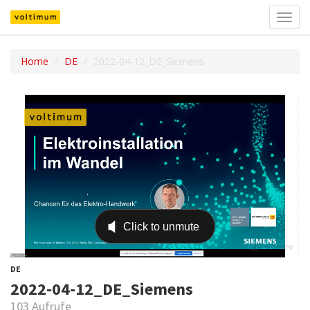
Navig
umsch
Home
DE
2022-04-12_DE_Siemens
DE
2022-04-12_DE_Siemens
103 Aufrufe