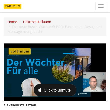
Navig
umsch
Home
Elektroinstallation
Der neue Busch-Wächter® PRO: Funktionen, Design und
Montage neu gedacht
ELEKTROINSTALLATION