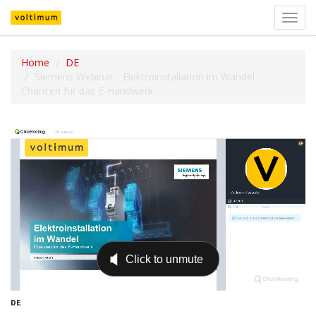
Navig
umsch
Home
DE
Siemens Webinar - Elektroinstallation im Wandel -
Chancen für das E-Handwerk
DE