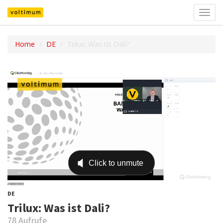
Navig
umsch
Home
DE
Trilux: Was ist Dali?
DE
Trilux: Was ist Dali?
78 Aufrufe