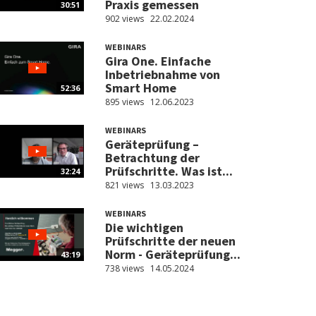
Praxis gemessen
30:51
902 views
22.02.2024
WEBINARS
Gira One. Einfache
Inbetriebnahme von
Smart Home
52:36
895 views
12.06.2023
WEBINARS
Geräteprüfung –
Betrachtung der
Prüfschritte. Was ist...
32:24
821 views
13.03.2023
WEBINARS
Die wichtigen
Prüfschritte der neuen
Norm - Geräteprüfung...
43:19
738 views
14.05.2024