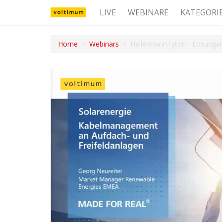
LIVE
WEBINARE
KATEGORI
Home
Webinars
HellermannTyton - Lösung