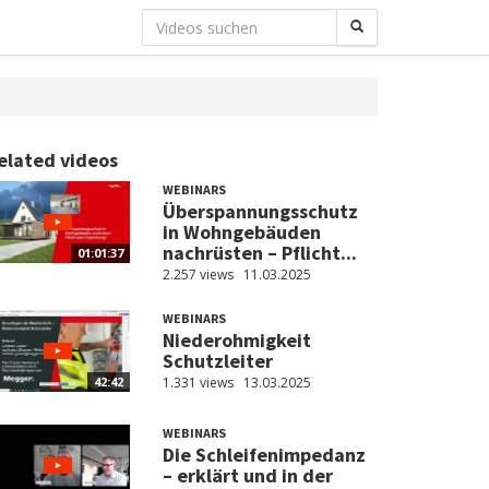
elated videos
WEBINARS
Überspannungsschutz
in Wohngebäuden
nachrüsten – Pflicht...
01:01:37
2.257 views
11.03.2025
WEBINARS
Niederohmigkeit
Schutzleiter
1.331 views
13.03.2025
42:42
WEBINARS
Die Schleifenimpedanz
– erklärt und in der