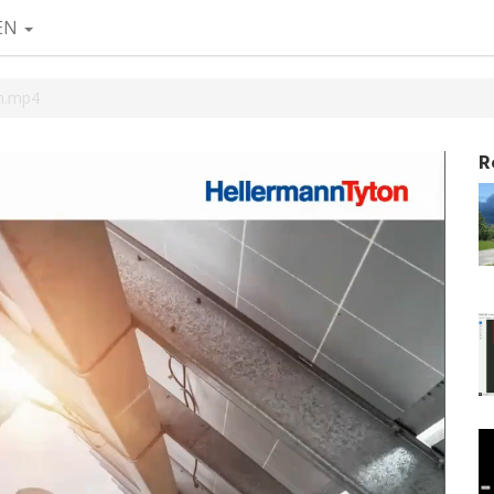
EN
en.mp4
R