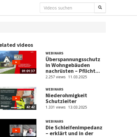
elated videos
WEBINARS
Überspannungsschutz
in Wohngebäuden
nachrüsten – Pflicht...
01:01:37
2.257 views
11.03.2025
WEBINARS
Niederohmigkeit
Schutzleiter
1.331 views
13.03.2025
42:42
WEBINARS
Die Schleifenimpedanz
– erklärt und in der