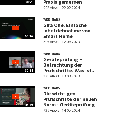
Praxis gemessen
30:51
902 views
22.02.2024
WEBINARS
Gira One. Einfache
Inbetriebnahme von
Smart Home
52:36
895 views
12.06.2023
WEBINARS
Geräteprüfung –
Betrachtung der
Prüfschritte. Was ist...
32:24
821 views
13.03.2023
WEBINARS
Die wichtigen
Prüfschritte der neuen
Norm - Geräteprüfung...
43:19
739 views
14.05.2024