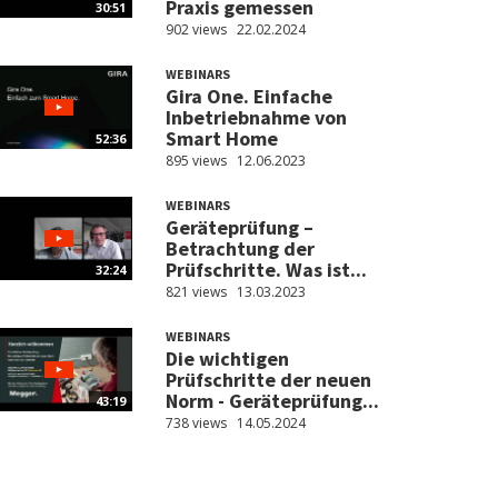
Praxis gemessen
30:51
902 views
22.02.2024
WEBINARS
Gira One. Einfache
Inbetriebnahme von
Smart Home
52:36
895 views
12.06.2023
WEBINARS
Geräteprüfung –
Betrachtung der
Prüfschritte. Was ist...
32:24
821 views
13.03.2023
WEBINARS
Die wichtigen
Prüfschritte der neuen
Norm - Geräteprüfung...
43:19
738 views
14.05.2024