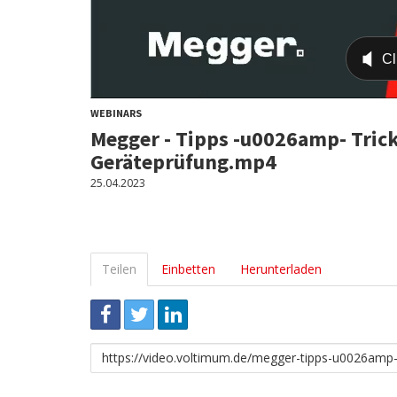
WEBINARS
Megger - Tipps -u0026amp- Trick
Geräteprüfung.mp4
25.04.2023
Teilen
Einbetten
Herunterladen
Link
zum
Teilen