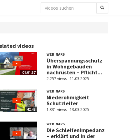
elated videos
WEBINARS
Überspannungsschutz
in Wohngebäuden
nachrüsten – Pflicht...
01:01:37
2.257 views
11.03.2025
WEBINARS
Niederohmigkeit
Schutzleiter
1.331 views
13.03.2025
42:42
WEBINARS
Die Schleifenimpedanz
– erklärt und in der