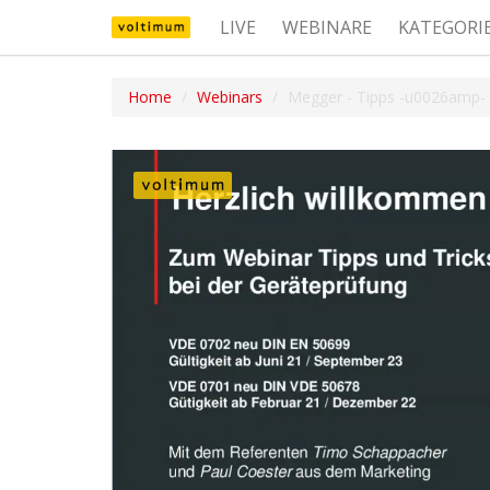
LIVE
WEBINARE
KATEGORI
Home
Webinars
Megger - Tipps -u0026amp- T